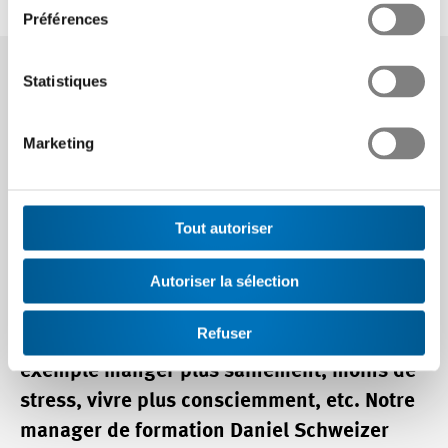
Gérer les émotions, le stress et la pression au quotidien
Préférences
Statistiques
Entretien avec Harry Traxler
Marketing
31.01.2022
Tout autoriser
Nouvelle année - nouvelles résolutions. Très
Autoriser la sélection
souvent, ces résolutions tournent autour de
Refuser
thèmes de l’autogestion classique, par
exemple manger plus sainement, moins de
stress, vivre plus consciemment, etc. Notre
manager de formation Daniel Schweizer