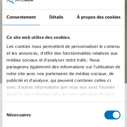
Consentement
Détails
À propos des cookies
Ce site web utilise des cookies.
Les cookies nous permettent de personnaliser le contenu
et les annonces, d'offrir des fonctionnalités relatives aux
médias sociaux et d'analyser notre trafic. Nous
partageons également des informations sur l'utilisation de
notre site avec nos partenaires de médias sociaux, de
Gérer les émotions, le
publicité et d'analyse, qui peuvent combiner celles-ci
avec d'autres informations que vous leur avez fournies
stress et la pression au
ou qu'ils ont collectées lors de votre utilisation de leurs
quotidien
services.
Sélection
Nécessaires
du
Swissmem Academy
consentement