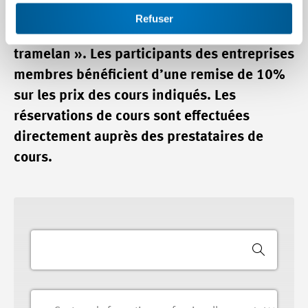
locale renommée et expérimentée dans le
Refuser
secteur de l’industrie. Il s’agit de « cip-
tramelan ». Les participants des entreprises
membres bénéficient d’une remise de 10%
sur les prix des cours indiqués. Les
réservations de cours sont effectuées
directement auprès des prestataires de
cours.