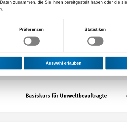
 Daten zusammen, die Sie ihnen bereitgestellt haben oder die s
Formation pour formateur/trice dans
n.
les entreprises formatrices - métiers
techniques
Präferenzen
Statistiken
Fachvorgesetzte
ls
Auswahl erlauben
Basiskurs für Umweltbeauftragte