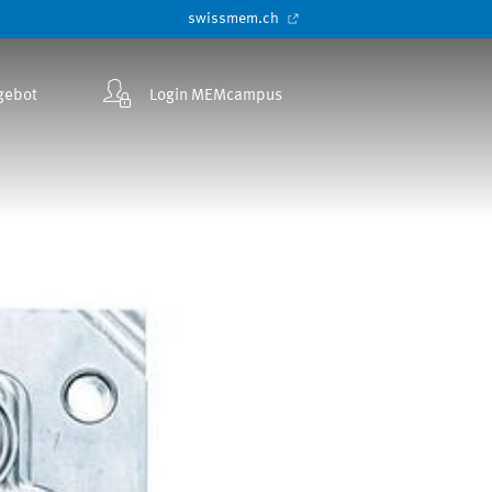
swissmem.ch
gebot
Login MEMcampus