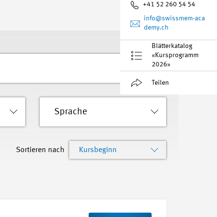
+41 52 260 54 54
info
@swissmem-aca
demy.ch
Blätterkatalog
«Kursprogramm
2026»
Teilen
Sprache
Sortieren nach
Kursbeginn