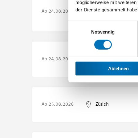
möglicherweise mit weiteren
der Dienste gesammelt habe
Ab
24.08.2026
Yverdon-les-Bains
Einwilligungsauswahl
Notwendig
Ab
24.08.2026
Diverse, siehe Detai
Ablehnen
Ab
25.08.2026
Zürich