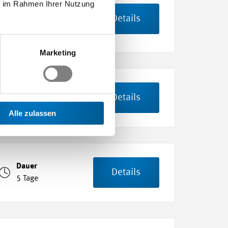
ie im Rahmen Ihrer Nutzung
Dauer
Details
8 Tage
Marketing
Dauer
Details
5 Tage
Alle zulassen
Dauer
Details
5 Tage