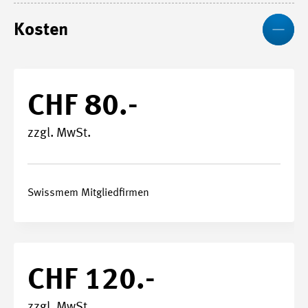
We
Kosten
CHF 80.-
zzgl. MwSt.
Swissmem Mitgliedfirmen
CHF 120.-
zzgl. MwSt.