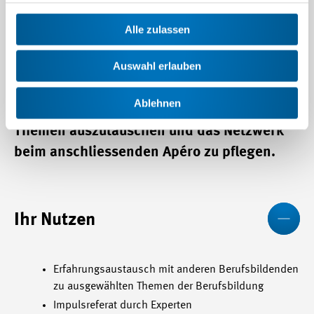
Erleben Sie einen kurzweiligen,
Alle zulassen
spannenden und informativen
Auswahl erlauben
Nachmittagsanlass gemeinsam mit anderen
Berufsbildnerinnen und Berufsbildnern. Die
Ablehnen
perfekte Gelegenheit sich über aktuelle
Themen auszutauschen und das Netzwerk
beim anschliessenden Apéro zu pflegen.
We
Ihr Nutzen
Erfahrungsaustausch mit anderen Berufsbildenden
zu ausgewählten Themen der Berufsbildung
Impulsreferat durch Experten