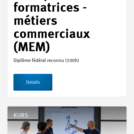
formatrices -
métiers
commerciaux
(MEM)
Diplôme fédéral reconnu (100h)
Details
Details Formation pour formateur/trice dans les entreprises f
KURS