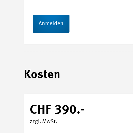
Anmelden
Start- und Endtermin
28.05.2
Kosten
Durchführungsort
Swissme
Kursnummer
27805
CHF 390.-
Stundenplan
zzgl. MwSt.