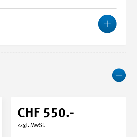
Mehr
027 - 28.05.2027
Wen
m Academy, Winterthur
CHF 550.-
zzgl. MwSt.