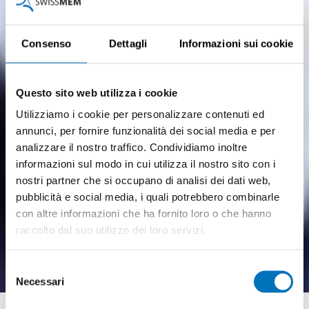
Consenso
Dettagli
Informazioni sui cookie
Questo sito web utilizza i cookie
Utilizziamo i cookie per personalizzare contenuti ed
annunci, per fornire funzionalità dei social media e per
analizzare il nostro traffico. Condividiamo inoltre
informazioni sul modo in cui utilizza il nostro sito con i
nostri partner che si occupano di analisi dei dati web,
pubblicità e social media, i quali potrebbero combinarle
con altre informazioni che ha fornito loro o che hanno
Produktions­leiter/in
raccolto dal suo utilizzo dei loro servizi.
Industrie HFP
Selezione
Necessari
del
Praxisnahe Weiterbildung mit Vorbereitung
consenso
auf das eidg. Diplom «Produktionsleiter/in