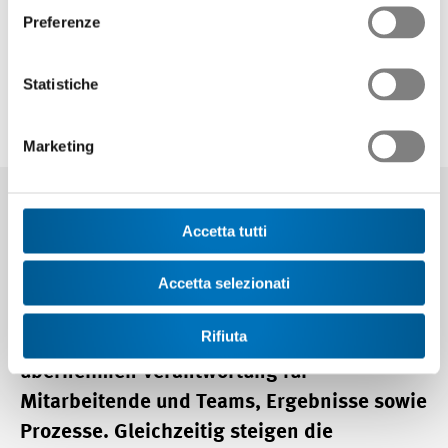
Preferenze
Industrie HFP»
Statistiche
Swissmem Academy
Produktionsleiter/in Industrie HFP
Marketing
Accetta tutti
Im Berufsalltag koordinieren Sie als
Schlüsselfunktion die Abläufe über Bereiche
Accetta selezionati
hinweg. Sie treffen Entscheidungen unter
Rifiuta
anspruchsvollen Rahmenbedingungen,
übernehmen Verantwortung für
Mitarbeitende und Teams, Ergebnisse sowie
Prozesse. Gleichzeitig steigen die