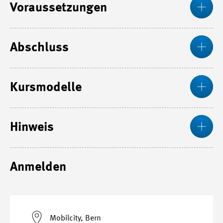
Voraussetzungen
Mos
Abschluss
Mos
Kursmodelle
Mos
Hinweis
Anmelden
Mobilcity, Bern