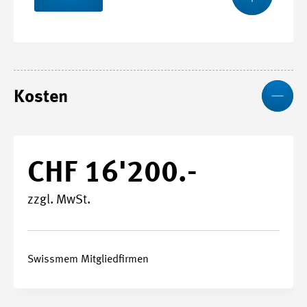
Mo
Start- und Endtermin
Kosten
08.02.2027 - 02.12.2027
Kursnummer
27040
CHF 16'200.-
zzgl. MwSt.
Stundenplan
Swissmem Mitgliedfirmen