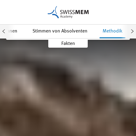
Daten & Anmeldung
Factsheet
ner/innen
Stimmen von Absolventen
Methodik
Fakten