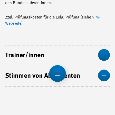
den Bundessubventionen.
Zzgl. Prüfungskosten für die Eidg. Prüfung (siehe
VIM-
Webseite
)
Mos
Trainer/innen
Mos
Stimmen von Absolventen
Mos
Methodik
Mos