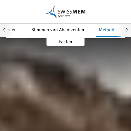
Daten & Anmeldung
Factsheet
ner/innen
Stimmen von Absolventen
Methodik
Fakten