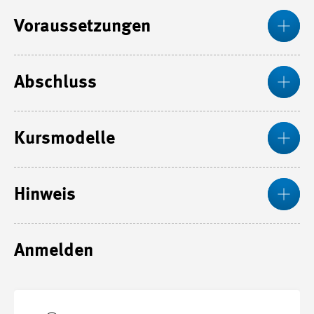
Me
Voraussetzungen
Me
Abschluss
Me
Kursmodelle
Me
Hinweis
Anmelden