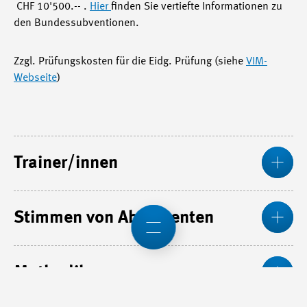
CHF 10'500.-- .
Hier
finden Sie vertiefte Informationen zu
den Bundessubventionen.
Zzgl. Prüfungskosten für die Eidg. Prüfung (siehe
VIM-
Webseite
)
Me
Trainer/innen
Me
Stimmen von Absolventen
Me
Methodik