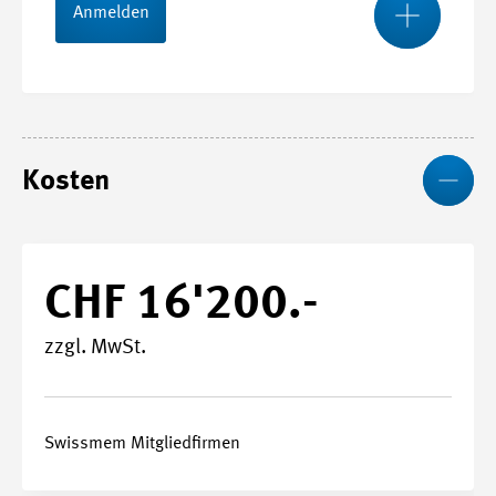
Stundenplan
Anmelden
We
Start- und Endtermin
Kosten
08.02.2027 - 02.12.2027
Kursnummer
27040
CHF 16'200.-
zzgl. MwSt.
Stundenplan
Swissmem Mitgliedfirmen