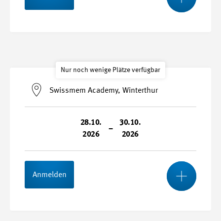
Stundenplan
Start- und Endtermin
Nur noch wenige Plätze verfügbar
21.10.2026 - 23.10.2026
Swissmem Academy, Winterthur
Durchführungsort
sfb Bildungszentrum LU, Emmenbrücke
28.10.
30.10.
–
2026
2026
Kursnummer
26065-I
Mehr
Anmelden
Stundenplan