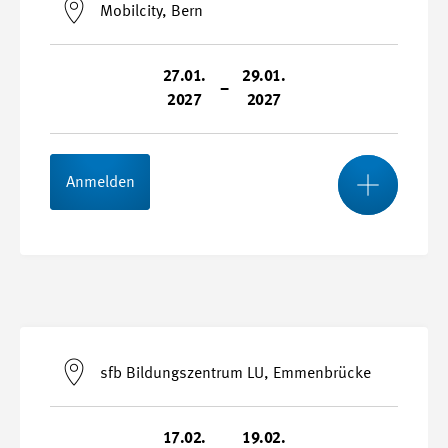
Mobilcity, Bern
Durchführungsort
Swissmem Academy, Winterthur
27.01.
29.01.
–
2027
2027
Kursnummer
26065-M
Mehr
Anmelden
Stundenplan
Start- und Endtermin
27.01.2027 - 29.01.2027
sfb Bildungszentrum LU, Emmenbrücke
Durchführungsort
Mobilcity, Bern
17.02.
19.02.