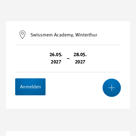
Start- und Endtermin
14.04.2027 - 16.04.2027
Swissmem Academy, Winterthur
Durchführungsort
Swissmem Academy, Winterthur
26.05.
28.05.
–
2027
2027
Kursnummer
27065-D
Mehr
Anmelden
Stundenplan
Start- und Endtermin