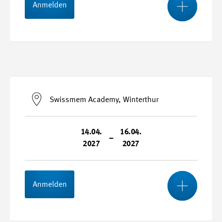
Anmelden
Stundenplan
Start- und Endtermin
24.02.2027 - 26.02.2027
Swissmem Academy, Winterthur
Durchführungsort
Swissmem Academy, Winterthur
14.04.
16.04.
–
2027
2027
Kursnummer
27065-C
Mehr
Anmelden
Stundenplan