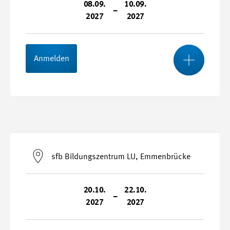
08.09.
10.09.
–
2027
2027
Kursnummer
27065-H
Mehr
Anmelden
Stundenplan
Start- und Endtermin
08.09.2027 - 10.09.2027
sfb Bildungszentrum LU, Emmenbrücke
Durchführungsort
Swissmem Academy, Winterthur
20.10.
22.10.
–
2027
2027
Kursnummer
27065-J