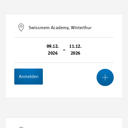
Start- und Endtermin
28.10.2026 - 30.10.2026
Swissmem Academy, Winterthur
Durchführungsort
Swissmem Academy, Winterthur
09.12.
11.12.
–
2026
2026
Kursnummer
26065-K
Mehr
Anmelden
Stundenplan
Start- und Endtermin
09.12.2026 - 11.12.2026