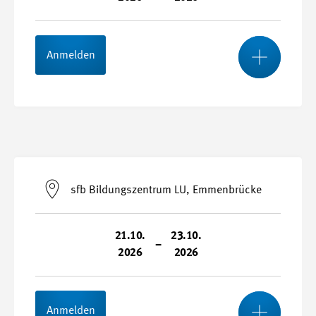
Kursnummer
26065-H
Mehr
Anmelden
Stundenplan
Start- und Endtermin
09.09.2026 - 11.09.2026
sfb Bildungszentrum LU, Emmenbrücke
Durchführungsort
Swissmem Academy, Winterthur
21.10.
23.10.
–
2026
2026
Kursnummer
26065-J
Mehr
Anmelden