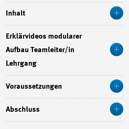
Me
Inhalt
Erklärvideos modularer
Me
Aufbau Teamleiter/in
Lehrgang
Me
Voraussetzungen
Me
Abschluss