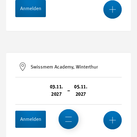
Mehr
Anmelden
Stundenplan
Start- und Endtermin
20.10.2027 - 22.10.2027
Swissmem Academy, Winterthur
Durchführungsort
sfb Bildungszentrum LU, Emmenbrücke
03.11.
05.11.
–
2027
2027
Kursnummer
27065-I
Mehr
Anmelden