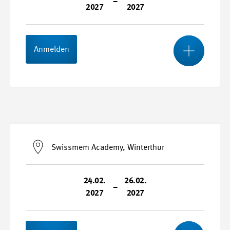
–
2027
2027
Kursnummer
27065-A
Mehr
Anmelden
Stundenplan
Start- und Endtermin
17.02.2027 - 19.02.2027
Swissmem Academy, Winterthur
Durchführungsort
sfb Bildungszentrum LU, Emmenbrücke
24.02.
26.02.
–
2027
2027
Kursnummer
27065-B
Mehr