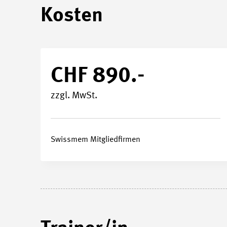
Kosten
Durchführungsort
Kursnummer
27301
CHF 890.-
Stundenplan
zzgl. MwSt.
Swissmem Mitgliedfirmen