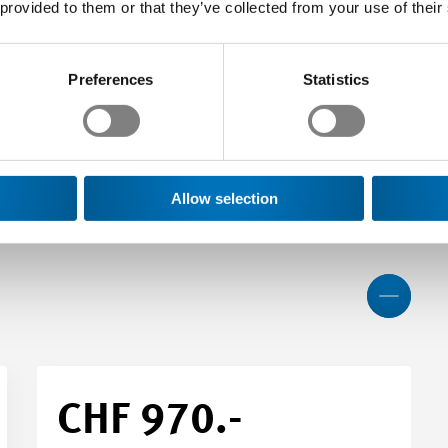
 provided to them or that they’ve collected from your use of their
05.11.
06.11.
–
2026
2026
Preferences
Statistics
Plus
Allow selection
026 - 06.11.2026
Less
ex SA, Lausanne, Lausanne
B1
CHF 970.-