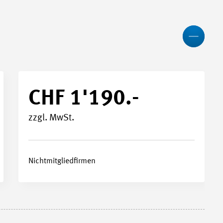
027 - 25.08.2027
Less
m Academy, Winterthur
CHF 1'190.-
zzgl. MwSt.
Nichtmitgliedfirmen