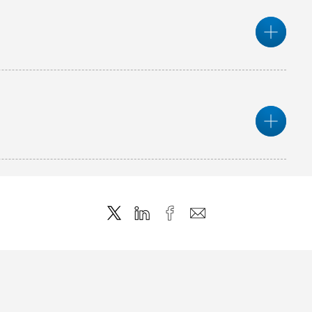
Mor
Mor