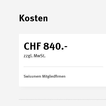
Start- und Endtermin
24.08.2
Kosten
Durchführungsort
Swissme
Kursnummer
27506
CHF 840.-
Stundenplan
zzgl. MwSt.
Swissmem Mitgliedfirmen