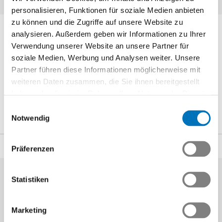
personalisieren, Funktionen für soziale Medien anbieten
zu können und die Zugriffe auf unsere Website zu
Ansprechpartner
analysieren. Außerdem geben wir Informationen zu Ihrer
Verwendung unserer Website an unsere Partner für
soziale Medien, Werbung und Analysen weiter. Unsere
Partner führen diese Informationen möglicherweise mit
Sandra Burdet
weiteren Daten zusammen, die Sie ihnen bereitgestellt
Bildungsmanagerin
haben oder die sie im Rahmen Ihrer Nutzung der Dienste
+41 52 260 54 49
gesammelt haben.
Einwilligungsauswahl
s.burdet
@swissmem-academy.ch
Notwendig
Teilen
Präferenzen
Statistiken
Marketing